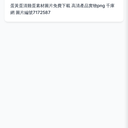
蛋黃蛋清雞蛋素材圖片免費下載 高清產品實物png 千庫
網 圖片編號7172587