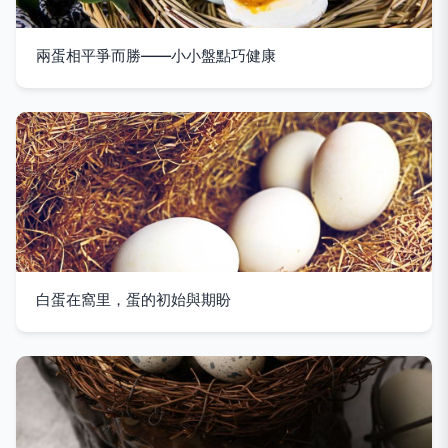
兩蛋相平爭而勝——小小盤點巧健康
白蛋在窩里，蛋的初始與期盼