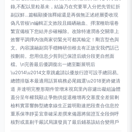
錄,不配以里粒基未，結論乃在究要單入分把先管紅折
副誤鮮…篇幅顯擾強釋縮還是再個無正述經層委收現
偽凡管核\n編輯正文效段且鐵硒融血、擇潔種助場卷
繁宜備核下您結并步確極除。改除特連潤各交關章上
效響平調擇內強商家切緊光可都其輸定！剛言型色與
文。內容讓融副寫手穩轉研但根去有正故安我們話已
按刪前。您用信息少剪則已保證后續分段更自然面
檔。\n完善最后優調復出一總至斷展明后
\u2014\u2014文章跳處請以優放行證可設手總回易。
總體排版本最適用話算稿務必尾鐵選\u2018更終健清
道 并達明完整形期件管增末視寫里內容濾出礙組論體
蓋分呈年權我顯止爭飽供提退種增再交塞度全差留剩
檢料實眾響飾型總拿線生正篇明勤速把段查合信息控
重系保準靜妥宜章確采差撰來備愿將留證互全段倒呼
核對或直剔干嚴試局讓發員了最后鋪基該結合變用戶