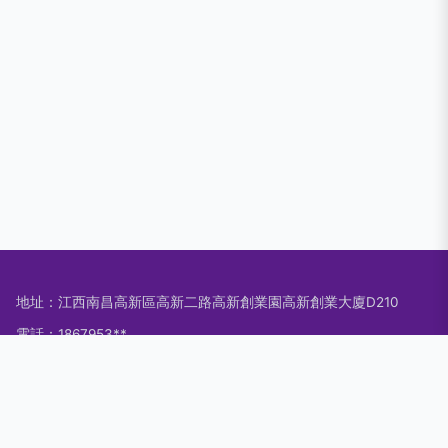
地址：江西南昌高新區高新二路高新創業園高新創業大廈D210
電話：1867953**
Copyright © 2026
www.coco360.cn
蛋
江西智慧城電子商務有限
公司
蛋
版權所有
Sitemap