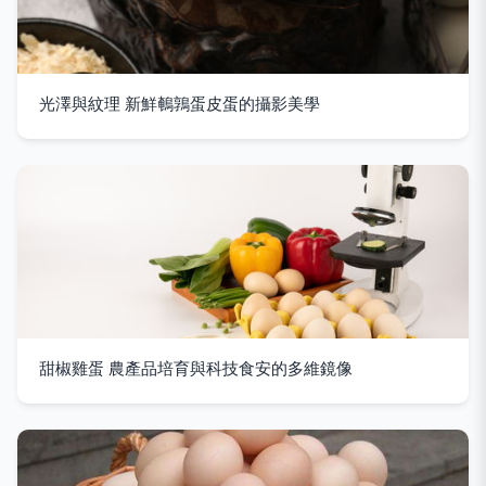
光澤與紋理 新鮮鵪鶉蛋皮蛋的攝影美學
甜椒雞蛋 農產品培育與科技食安的多維鏡像