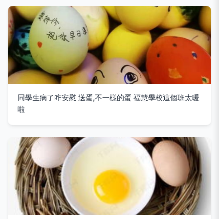
同學生病了咋安慰 送蛋,不一樣的蛋 福慧學校這個班太暖
啦