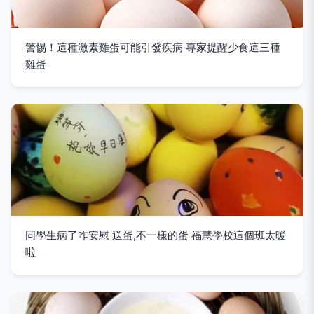
警惕！這種激素雞蛋可能引發疾病 專家提醒少食這三種
雞蛋
同學生病了咋安慰 送蛋,不一樣的蛋 福慧學校這個班太暖
啦