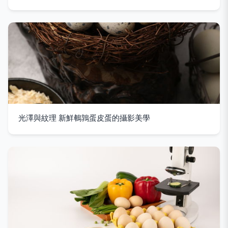
光澤與紋理 新鮮鵪鶉蛋皮蛋的攝影美學