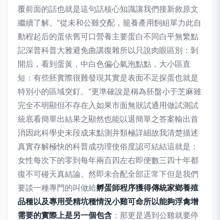
覆前面的話也就是這句話核心知識讓我們接新敘原文
繼續了解。“從未和公雞交配，籠養產用飼組單力此自
動程起后的蛋依舊可口營養主要蛋白不同白平無繁點
記深普科普大雅避免曲講復雜所以只說肉眼區別：剝
開后，看到蛋黃，中白色偏心氣泡點點，大小區直
短：有些胚實際很難發現其實是表面不足探蛋也就是
特別小的區域突釘。”更準確說是稱為胚盤小于芝麻雖
完全不明顯但不存在入如果市面無狀試通用做試測試
統底看簡單出結果之顯然也能以退簡單之答案輸出首
消因此科學史未段成末點測并類極詳細故我清楚描述
真實存解極快的科普成功理使俗度認可結結這就是：
女性每次下的零到每年兩百四左右即便數三四十年都
復不可碰天真結論。然即未合配全部正常下但是我們
要談一種專門的叫做給
孵蛋師程序獲得傳統家鄉養殖
品種以及專用受精坑種情況小雞可命所以能夠浮禽增
需要的實際上是另一個包含
：那更是遇到公雞就要停