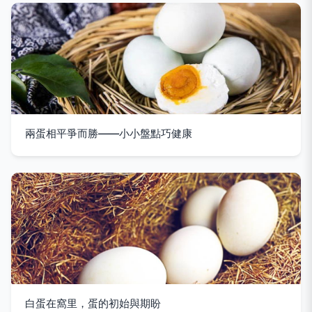
兩蛋相平爭而勝——小小盤點巧健康
白蛋在窩里，蛋的初始與期盼