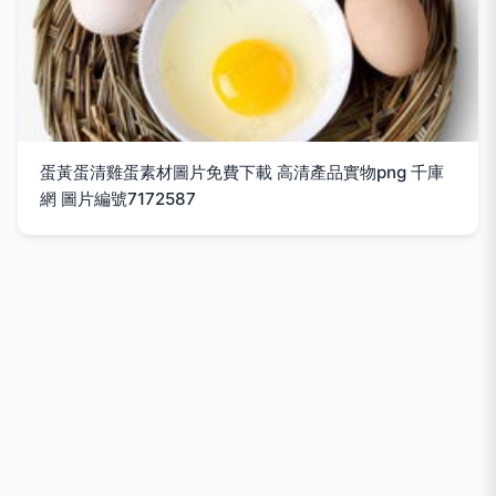
蛋黃蛋清雞蛋素材圖片免費下載 高清產品實物png 千庫
網 圖片編號7172587